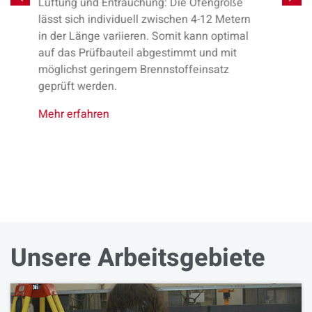
Previous
Nex
enden künftig auf @mpa.tu-bs.de. Das gilt
sowohl für die persönlichen E-Mail-Adressen
unserer Mitarbeitenden (m.muster@mpa.tu-
bs.de), als auch für die zentralen
Funktionsadressen. Selbstverständlich
werden Nachrichten an die bisherigen E-
Mail-Adressen weiterhin zugestellt, die
Antwort erhalten Sie dann aber mit der
neuen E-Mail-Adresse. Bitte aktualisieren
Sie die Adressen Ihrer Ansprechpartner in
Ihrem Adressbuch.
Unsere Arbeitsgebiete