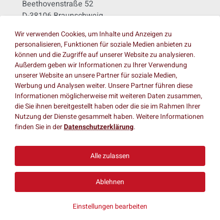
Beethovenstraße 52
D-38106 Braunschweig
Wir verwenden Cookies, um Inhalte und Anzeigen zu
KONTAKT
personalisieren, Funktionen für soziale Medien anbieten zu
können und die Zugriffe auf unserer Website zu analysieren.
info@mpa.tu-bs.de
Außerdem geben wir Informationen zu Ihrer Verwendung
Tel.: +49 531 391-5400
unserer Website an unsere Partner für soziale Medien,
Fax: +49 531 391-5900
Werbung und Analysen weiter. Unsere Partner führen diese
Informationen möglicherweise mit weiteren Daten zusammen,
die Sie ihnen bereitgestellt haben oder die sie im Rahmen Ihrer
Nutzung der Dienste gesammelt haben. Weitere Informationen
INFORMATIONEN
finden Sie in der
Datenschutzerklärung
.
Anfahrt
Impressum
Alle zulassen
Datenschutz
Barrierefreiheit
Ablehnen
Einstellungen bearbeiten